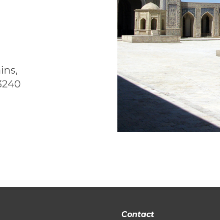
C
ontact